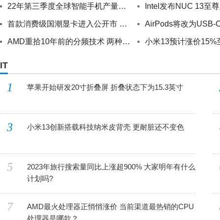
22年第三季度全球智能手机产量下降11% 季度同比下降0.9%
首款消费级国潮显卡进入公开市 GPU核心频率可达1.8GHz
AMD重拾10年前的分频技术 两种频率不一样?
IT
1
苹果开始研发20寸折叠屏 折叠状态下为15.3英寸
3
小米13创新搭载科技纳米皮背壳 更耐脏还不变色
5
2023年旅行搜索量同比上涨超900% 大家明年有什么
计划吗?
7
AMD最火处理器正悄悄涨价 当前渠道最热销的CPU
处理器是哪款？